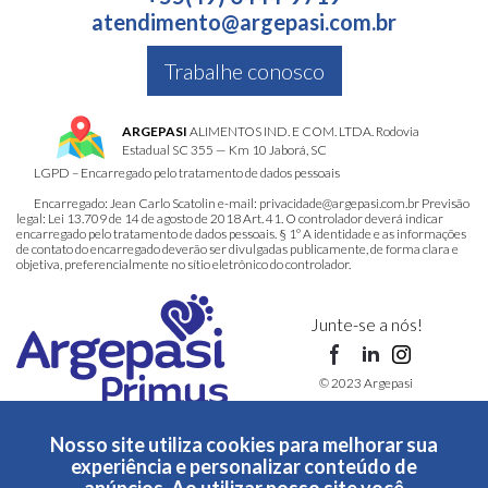
atendimento@argepasi.com.br
Trabalhe conosco
ARGEPASI
ALIMENTOS IND. E COM. LTDA. Rodovia
Estadual SC 355 — Km 10 Jaborá, SC
LGPD – Encarregado pelo tratamento de dados pessoais
Encarregado: Jean Carlo Scatolin e-mail: privacidade@argepasi.com.br Previsão
legal: Lei 13.709 de 14 de agosto de 2018 Art. 41. O controlador deverá indicar
encarregado pelo tratamento de dados pessoais. § 1º A identidade e as informações
de contato do encarregado deverão ser divulgadas publicamente, de forma clara e
objetiva, preferencialmente no sítio eletrônico do controlador.
Junte-se a nós!
© 2023 Argepasi
Nosso site utiliza cookies para melhorar sua
Feito com ❤️ pela
D3T Inovação Tecnológica
experiência e personalizar conteúdo de
Termos de uso
e
Política de privacidade
- Alto contraste